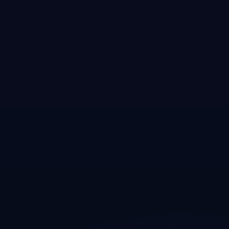
下载官方APP，随时掌握赛事
为移动端量身打造，PG官网 App 提供高清直播、实时比
分、数据看板及安全服务，助您畅享专业体育内容。
极速通道，响应快速
数据加密传输，隐私守护
iOS / Android 全平台兼容
实时数据图表同步展示
下载 App
网页版入口