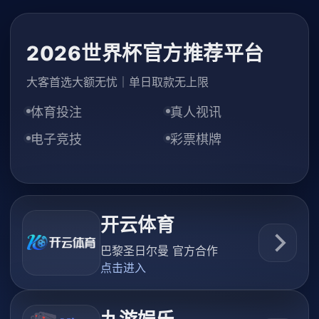
注册入口
PG官网
—— 比赛数据从