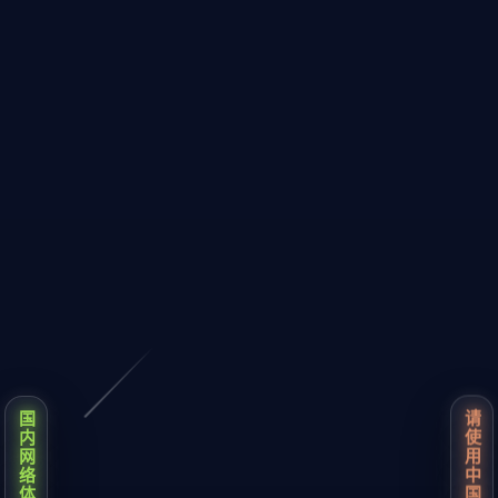
功能模块更新 · 分类查看版本
演进
我们从功能角度归纳最近多个版本的主要更新内容，便于你
快速了解优化方向。