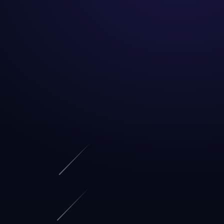
足球联赛资料app：你的掌上绿茵数据库，
赛程出
让每...
样的...
指尖上的绿茵宇宙 深夜，客厅的灯光只照亮沙发
战鼓擂响
的一角。手机屏幕的...
揭晓之际，
2026-07-14
查看详情
2026-07-
推荐网站
联系我们